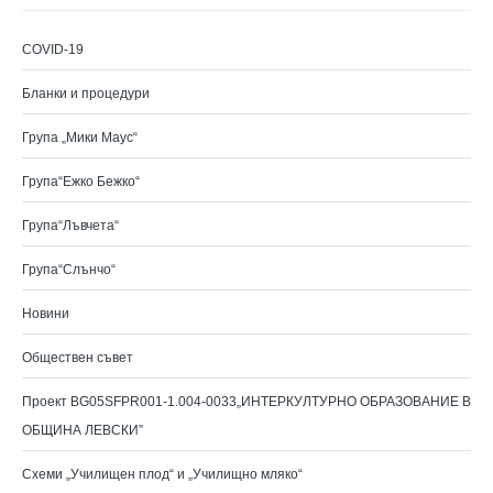
COVID-19
Бланки и процедури
Група „Мики Маус“
Група“Ежко Бежко“
Група“Лъвчета“
Група“Слънчо“
Новини
Обществен съвет
Проект BG05SFPR001-1.004-0033„ИНТЕРКУЛТУРНО ОБРАЗОВАНИЕ В
ОБЩИНА ЛЕВСКИ”
Схеми „Училищен плод“ и „Училищно мляко“